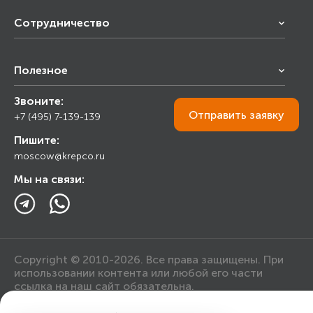
Сотрудничество
Франчайзинг
Полезное
Снабжение строительства
Строительным организациям
Звоните:
Калькулятор
Торговым организациям
Отправить
заявку
+7 (495) 7-139-139
Прайс лист
Пишите:
Ответы на вопросы
moscow@krepco.ru
Блог
Мы на связи:
Copyright © 2010-2026. Все права защищены. При
использовании контента или любой его части
ссылка на наш сайт обязательна.