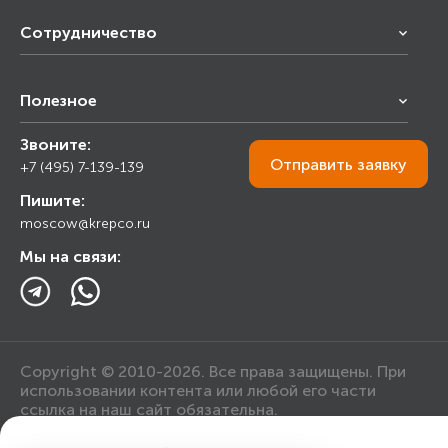
Сотрудничество
Франчайзинг
Полезное
Снабжение строительства
Строительным организациям
Звоните:
Калькулятор
Торговым организациям
Отправить
заявку
+7 (495) 7-139-139
Прайс лист
Пишите:
Ответы на вопросы
moscow@krepco.ru
Блог
Мы на связи:
Copyright © 2010-2026. Все права защищены. При
использовании контента или любой его части
ссылка на наш сайт обязательна.