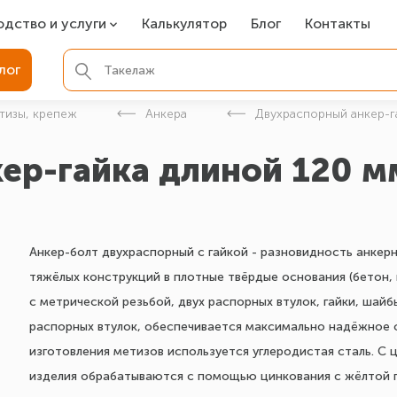
одство и услуги
Калькулятор
Блог
Контакты
СР
лог
ля фундамента
тизы, крепеж
Анкера
Двухраспорный анкер-г
вая покраска
ер-гайка длиной 120 м
ые детали
Анкер-болт двухраспорный с гайкой - разновидность анкер
тяжёлых конструкций в плотные твёрдые основания (бетон, н
с метрической резьбой, двух распорных втулок, гайки, шайб
распорных втулок, обеспечивается максимально надёжное 
изготовления метизов используется углеродистая сталь. 
изделия обрабатываются с помощью цинкования с жёлтой 