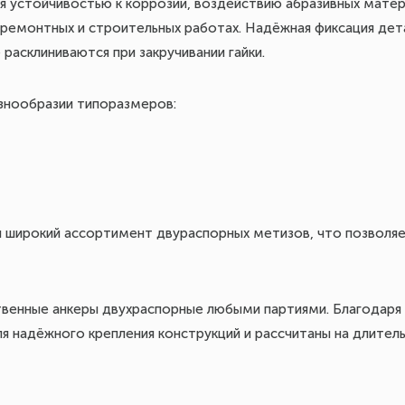
я устойчивостью к коррозии, воздействию абразивных мате
 ремонтных и строительных работах. Надёжная фиксация дет
расклиниваются при закручивании гайки.
знообразии типоразмеров:
 широкий ассортимент двураспорных метизов, что позволя
ственные анкеры двухраспорные любыми партиями. Благодаря
ля надёжного крепления конструкций и рассчитаны на длител