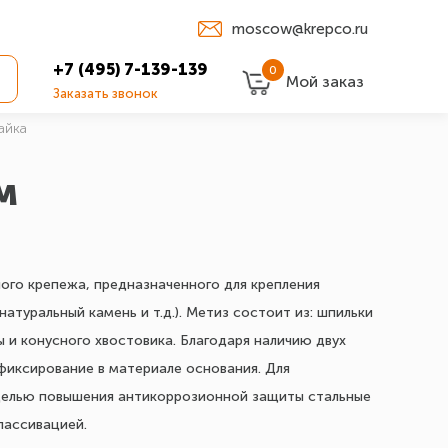
moscow@krepco.ru
+7 (495) 7-139-139
0
Мой заказ
Заказать звонок
айка
м
ного крепежа, предназначенного для крепления
атуральный камень и т.д.). Метиз состоит из: шпильки
ы и конусного хвостовика. Благодаря наличию двух
фиксирование в материале основания. Для
С целью повышения антикоррозионной защиты стальные
пассивацией.