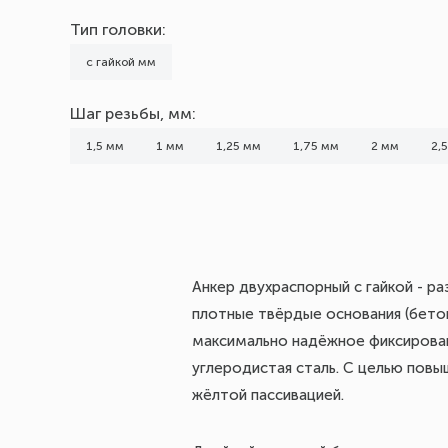
1,5
Тип головки:
1,75
с гайкой мм
2
2,4
Шаг резьбы, мм:
2,5
1,5 мм
1 мм
1,25 мм
1,75 мм
2 мм
2,
3
Применение
по бетону
по кирпичу
Анкер двухраспорный с гайкой - р
по камню
плотные твёрдые основания (бетон,
максимально надёжное фиксирован
углеродистая сталь. С целью пов
жёлтой пассивацией.