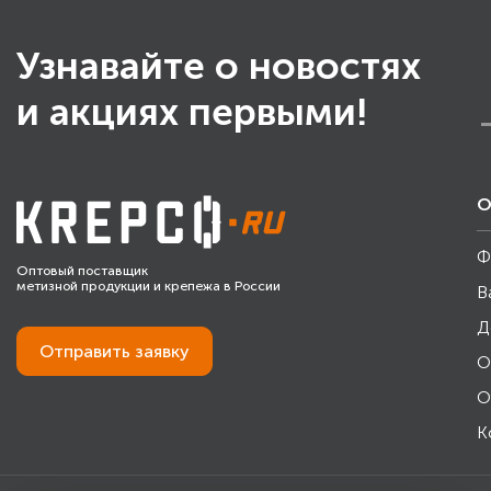
Узнавайте о новостях
и акциях первыми!
О
Ф
Оптовый поставщик
метизной продукции и крепежа в России
В
Д
Отправить
заявку
О
О
К