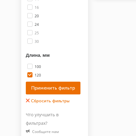
16
20
24
25
30
Длина, мм
100
120
140
150
160
180
Что улучшить в
200
фильтрах?
210
Сообщите нам
Показать все 19