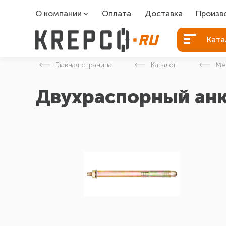
О компании
Оплата
Доставка
Произв
О компании
Болты Б
Ката
Вакансии
Болты д
Главная страница
Каталог
Ме
Контакты
Порошко
Двухраспорный анк
Закладн