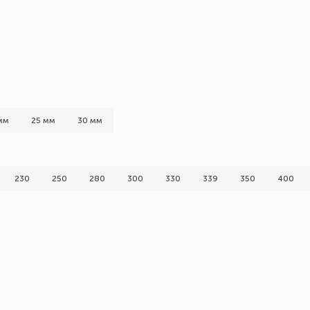
мм
25 мм
30 мм
230
250
280
300
330
339
350
400