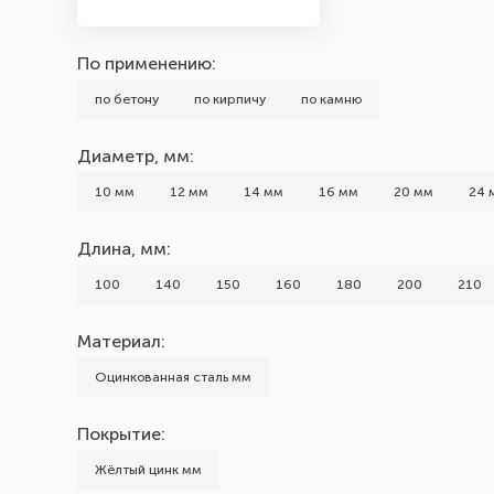
Материал
По применению:
Оцинкованная сталь
по бетону
по кирпичу
по камню
Покрытие
Диаметр, мм:
Жёлтый цинк
10 мм
12 мм
14 мм
16 мм
20 мм
24 
Марка (Бренд)
Длина, мм:
noname
100
140
150
160
180
200
210
Тип головки
Материал:
с гайкой
Оцинкованная сталь мм
Шаг резьбы, мм
Покрытие:
1
Жёлтый цинк мм
1,25