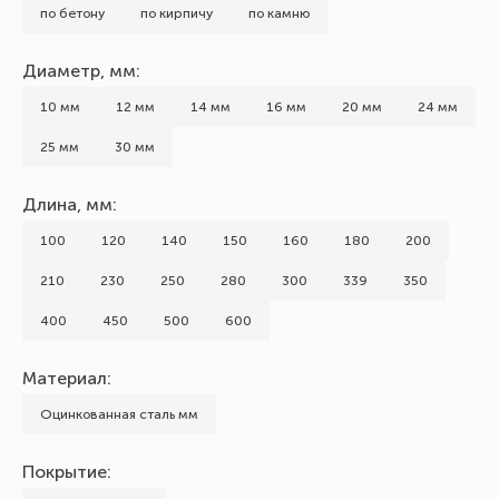
по бетону
по кирпичу
по камню
Диаметр, мм:
10 мм
12 мм
14 мм
16 мм
20 мм
24 мм
25 мм
30 мм
Длина, мм:
100
120
140
150
160
180
200
210
230
250
280
300
339
350
400
450
500
600
Материал:
Оцинкованная сталь мм
Покрытие: