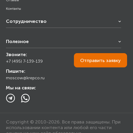
Отзывы
Контакты
Сотрудничество
Франчайзинг
Полезное
Снабжение строительства
Строительным организациям
Звоните:
Калькулятор
Торговым организациям
Отправить
заявку
+7 (495) 7-139-139
Прайс лист
Пишите:
Ответы на вопросы
moscow@krepco.ru
Блог
Мы на связи:
Copyright © 2010-2026. Все права защищены. При
использовании контента или любой его части