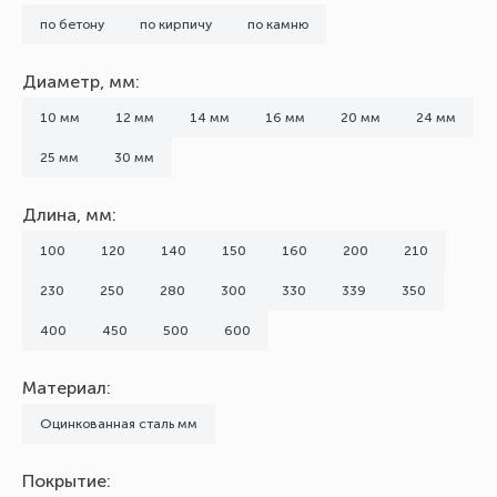
по бетону
по кирпичу
по камню
Диаметр, мм:
10 мм
12 мм
14 мм
16 мм
20 мм
24 мм
25 мм
30 мм
Длина, мм:
100
120
140
150
160
200
210
230
250
280
300
330
339
350
400
450
500
600
Материал:
Оцинкованная сталь мм
Покрытие: