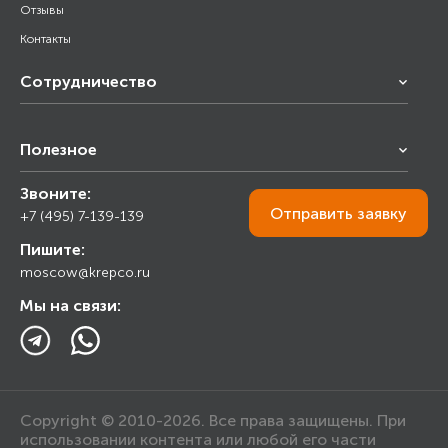
Отзывы
Контакты
Сотрудничество
Франчайзинг
Полезное
Снабжение строительства
Строительным организациям
Звоните:
Калькулятор
Торговым организациям
Отправить
заявку
+7 (495) 7-139-139
Прайс лист
Пишите:
Ответы на вопросы
moscow@krepco.ru
Блог
Мы на связи:
Copyright © 2010-2026. Все права защищены. При
использовании контента или любой его части