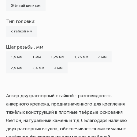
Жёлтый цинк мм
Тип головки:
с гайкой мм
Шаг резьбы, мм:
1,5 мм
1 мм
1,25 мм
1,75 мм
2 мм
2,5 мм
2,4 мм
3 мм
Анкер двухраспорный с гайкой - разновидность
анкерного крепежа, предназначенного для крепления
тяжёлых конструкций в плотные твёрдые основания
(бетон, натуральный камень и т.д.). Благодаря наличию
двух распорных втулок, обеспечивается максимально
надёжное фиксирование элементов к рабочей