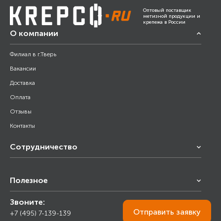
Оптовый поставщик
метизной продукции и
крепежа в России
О компании
Филиал в г.Тверь
Вакансии
Доставка
Оплата
Отзывы
Контакты
Сотрудничество
Франчайзинг
Полезное
Снабжение строительства
Строительным организациям
Звоните:
Калькулятор
Торговым организациям
Отправить
заявку
+7 (495) 7-139-139
Прайс лист