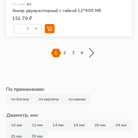
Ед. изм.
шт.
Анкер двухраспорный с гайкой 12*400 М8
151.79 ₽
1
2
3
4
По применению:
по бетону
по кирпичу
по камню
Диаметр, мм:
10 мм
12 мм
14 мм
16 мм
20 мм
24 мм
25 мм
30 мм