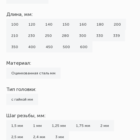
Длина, мм:
100
120
140
150
160
180
200
210
230
250
280
300
330
339
350
400
450
500
600
Материал:
Оцинкованная сталь мм
Тип головки:
с гайкой мм
Шаг резьбы, мм:
1,5 мм
1 мм
1,25 мм
1,75 мм
2 мм
2,5 мм
2,4 мм
3 мм