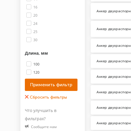
16
Анкер двухраспорн
20
24
Анкер двухраспорн
25
30
Анкер двухраспорн
Длина, мм
Анкер двухраспорн
100
120
Анкер двухраспорн
140
150
Анкер двухраспорн
160
180
Анкер двухраспорн
Что улучшить в
200
фильтрах?
210
Анкер двухраспорн
Сообщите нам
Показать все 19