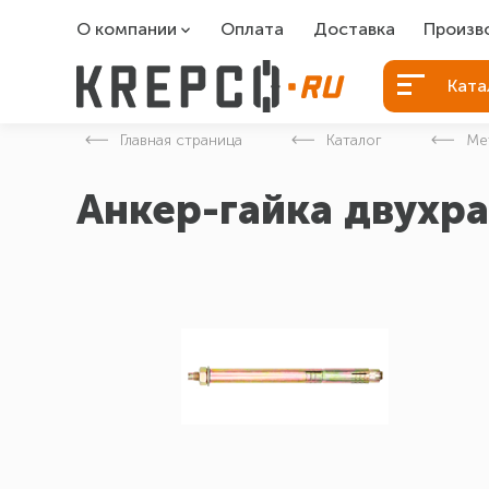
О компании
Оплата
Доставка
Произв
О компании
Болты Б
Ката
Вакансии
Болты д
Главная страница
Каталог
Ме
Контакты
Порошко
Анкер-гайка двухр
Закладн