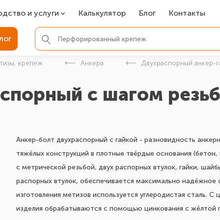
одство и услуги
Калькулятор
Блог
Контакты
СР
лог
ля фундамента
тизы, крепеж
Анкера
Двухраспорный анкер-г
вая покраска
аспорный с шагом резьб
ые детали
Анкер-болт двухраспорный с гайкой - разновидность анкер
тяжёлых конструкций в плотные твёрдые основания (бетон, н
с метрической резьбой, двух распорных втулок, гайки, шайб
распорных втулок, обеспечивается максимально надёжное 
изготовления метизов используется углеродистая сталь. 
изделия обрабатываются с помощью цинкования с жёлтой 