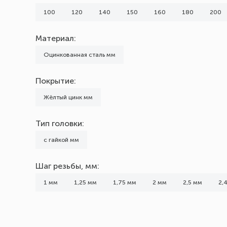
1,5
100
120
140
150
160
180
200
1,75
Материал:
2
2,4
Оцинкованная сталь мм
2,5
Покрытие:
3
Жёлтый цинк мм
Применение
Тип головки:
по бетону
по кирпичу
с гайкой мм
по камню
Шаг резьбы, мм:
1 мм
1,25 мм
1,75 мм
2 мм
2,5 мм
2,