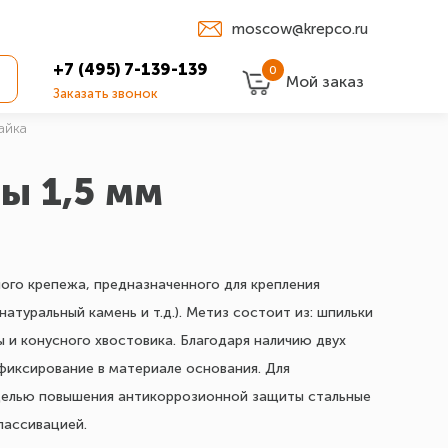
moscow@krepco.ru
+7 (495) 7-139-139
0
Мой заказ
Заказать звонок
айка
ы 1,5 мм
ного крепежа, предназначенного для крепления
атуральный камень и т.д.). Метиз состоит из: шпильки
ы и конусного хвостовика. Благодаря наличию двух
фиксирование в материале основания. Для
С целью повышения антикоррозионной защиты стальные
пассивацией.