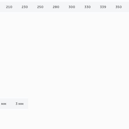
210
230
250
280
300
330
339
350
4 мм
3 мм