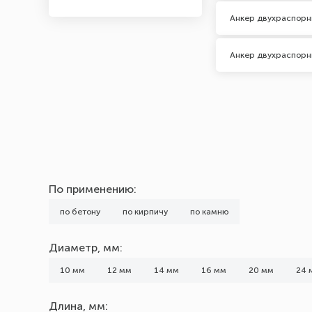
Анкер двухраспорн
Материал
Оцинкованная сталь
Анкер двухраспорн
Покрытие
Жёлтый цинк
Марка (Бренд)
noname
По применению:
Тип головки
по бетону
по кирпичу
по камню
с гайкой
Диаметр, мм:
Шаг резьбы, мм
10 мм
12 мм
14 мм
16 мм
20 мм
24 
1
Длина, мм:
1,25