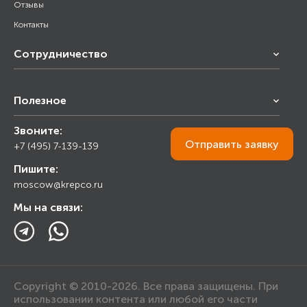
Отзывы
Контакты
Сотрудничество
Франчайзинг
Полезное
Снабжение строительства
Строительным организациям
Звоните:
Калькулятор
Торговым организациям
Отправить
заявку
+7 (495) 7-139-139
Прайс лист
Пишите:
Ответы на вопросы
moscow@krepco.ru
Блог
Мы на связи:
Copyright © 2010-2026. Все права защищены. При
использовании контента или любой его части