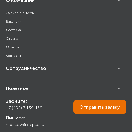
О компании
Филиал в г.Тверь
Вакансии
Доставка
Оплата
Отзывы
Контакты
Сотрудничество
Франчайзинг
Полезное
Снабжение строительства
Строительным организациям
Звоните:
Калькулятор
Торговым организациям
Отправить
заявку
+7 (495) 7-139-139
Прайс лист
Пишите:
Ответы на вопросы
moscow@krepco.ru
Блог