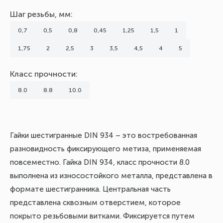
Шаг резьбы, мм:
0,7
0,5
0,8
0,45
1,25
1,5
1
1,75
2
2,5
3
3,5
4,5
4
5
Класс прочности:
8.0
8.8
10.0
Гайки шестигранные DIN 934 – это востребованная
разновидность фиксирующего метиза, применяемая
повсеместно. Гайка DIN 934, класс прочности 8.0
выполнена из износостойкого металла, представлена в
формате шестигранника. Центральная часть
представлена сквозным отверстием, которое
покрыто резьбовыми витками. Фиксируется путем