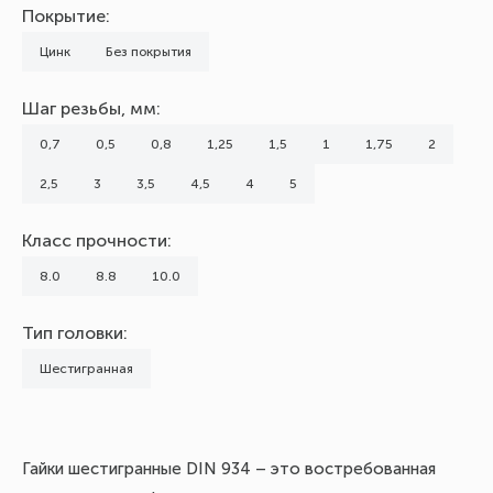
Покрытие:
Цинк
Без покрытия
Шаг резьбы, мм:
0,7
0,5
0,8
1,25
1,5
1
1,75
2
2,5
3
3,5
4,5
4
5
Класс прочности:
8.0
8.8
10.0
Тип головки:
Шестигранная
Гайки шестигранные DIN 934 – это востребованная