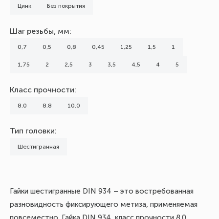
Цинк
Без покрытия
Шаг резьбы, мм:
0,7
0,5
0,8
0,45
1,25
1,5
1
1,75
2
2,5
3
3,5
4,5
4
5
Класс прочности:
8.0
8.8
10.0
Тип головки:
Шестигранная
Гайки шестигранные DIN 934 – это востребованная
разновидность фиксирующего метиза, применяемая
повсеместно. Гайка DIN 934, класс прочности 8.0