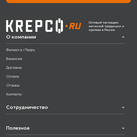
Оптовый поставщик
метизной продукции и
крепежа в России
О компании
Филиал в г.Тверь
Вакансии
Доставка
Оплата
Отзывы
Контакты
Сотрудничество
Франчайзинг
Полезное
Снабжение строительства