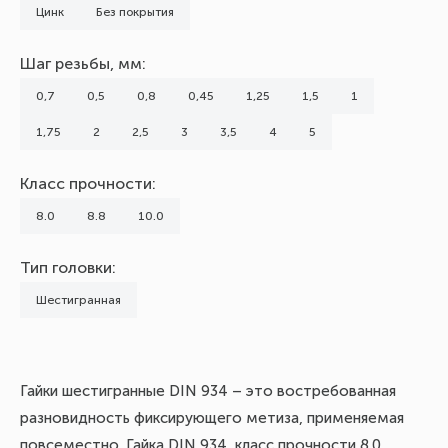
Цинк
Без покрытия
Шаг резьбы, мм:
0,7
0,5
0,8
0,45
1,25
1,5
1
1,75
2
2,5
3
3,5
4
5
Класс прочности:
8.0
8.8
10.0
Тип головки:
Шестигранная
Гайки шестигранные DIN 934 – это востребованная
разновидность фиксирующего метиза, применяемая
повсеместно. Гайка DIN 934, класс прочности 8.0