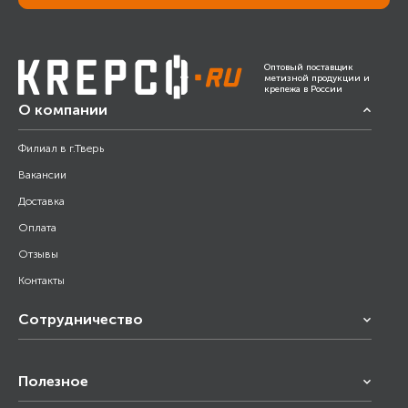
Оптовый поставщик
метизной продукции и
крепежа в России
О компании
Филиал в г.Тверь
Вакансии
Доставка
Оплата
Отзывы
Контакты
Сотрудничество
Франчайзинг
Полезное
Снабжение строительства