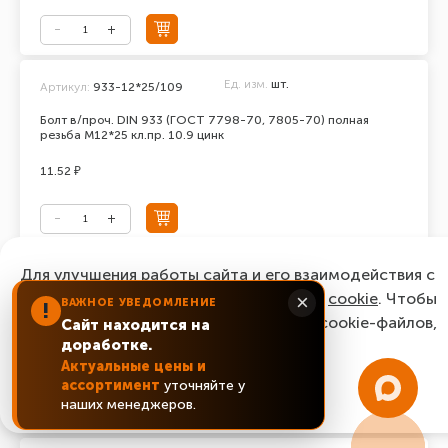
Ед. изм.
шт.
Артикул:
933-12*25/109
Болт в/проч. DIN 933 (ГОСТ 7798-70, 7805-70) полная
резьба М12*25 кл.пр. 10.9 цинк
11.52 ₽
Для улучшения работы сайта и его взаимодействия с
Ед. изм.
шт.
Артикул:
933-12*30/109
пользователями мы используем файлы
cookie
. Чтобы
×
ВАЖНОЕ УВЕДОМЛЕНИЕ
!
Болт в/проч. DIN 933 (ГОСТ 7798-70, 7805-70) полная
согласиться с нашим использованием cookie-файлов,
Сайт находится на
резьба М12*30 кл.пр. 10.9 цинк
доработке.
нажмите “Ок, понятно!”
11.12 ₽
Актуальные цены и
ассортимент
уточняйте у
ОК, понятно!
наших менеджеров.