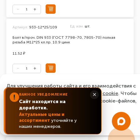
Ед. изм.
шт.
Артикул:
933-12*25/109
Болт в/проч. DIN 933 (ГОСТ 7798-70, 7805-70) полная
резьба М12*25 кл.пр. 10.9 цинк
11.52 ₽
Для улучшения работы сайта и его взаимодействия с
Ед. изм.
шт.
Артикул:
933-12*30/109
пользователями мы используем файлы
cookie
. Чтобы
×
ВАЖНОЕ УВЕДОМЛЕНИЕ
!
Болт в/проч. DIN 933 (ГОСТ 7798-70, 7805-70) полная
согласиться с нашим использованием cookie-файлов,
Сайт находится на
резьба М12*30 кл.пр. 10.9 цинк
доработке.
нажмите “Ок, понятно!”
11.12 ₽
Актуальные цены и
ассортимент
уточняйте у
ОК, понятно!
наших менеджеров.