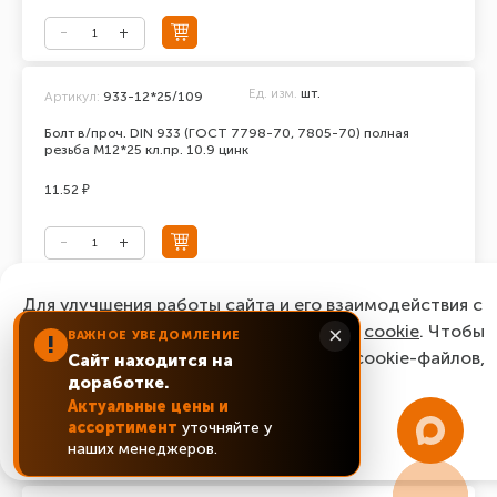
Ед. изм.
шт.
Артикул:
933-12*25/109
Болт в/проч. DIN 933 (ГОСТ 7798-70, 7805-70) полная
резьба М12*25 кл.пр. 10.9 цинк
11.52 ₽
Для улучшения работы сайта и его взаимодействия с
Ед. изм.
шт.
Артикул:
933-12*30/109
пользователями мы используем файлы
cookie
. Чтобы
×
ВАЖНОЕ УВЕДОМЛЕНИЕ
!
Болт в/проч. DIN 933 (ГОСТ 7798-70, 7805-70) полная
согласиться с нашим использованием cookie-файлов,
Сайт находится на
резьба М12*30 кл.пр. 10.9 цинк
доработке.
нажмите “Ок, понятно!”
11.12 ₽
Актуальные цены и
ассортимент
уточняйте у
ОК, понятно!
наших менеджеров.