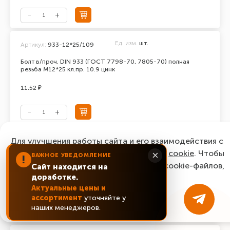
Ед. изм.
шт.
Артикул:
933-12*25/109
Болт в/проч. DIN 933 (ГОСТ 7798-70, 7805-70) полная
резьба М12*25 кл.пр. 10.9 цинк
11.52 ₽
Для улучшения работы сайта и его взаимодействия с
Ед. изм.
шт.
Артикул:
933-12*30/109
пользователями мы используем файлы
cookie
. Чтобы
×
ВАЖНОЕ УВЕДОМЛЕНИЕ
!
Болт в/проч. DIN 933 (ГОСТ 7798-70, 7805-70) полная
согласиться с нашим использованием cookie-файлов,
Сайт находится на
резьба М12*30 кл.пр. 10.9 цинк
доработке.
нажмите “Ок, понятно!”
11.12 ₽
Актуальные цены и
ассортимент
уточняйте у
ОК, понятно!
наших менеджеров.