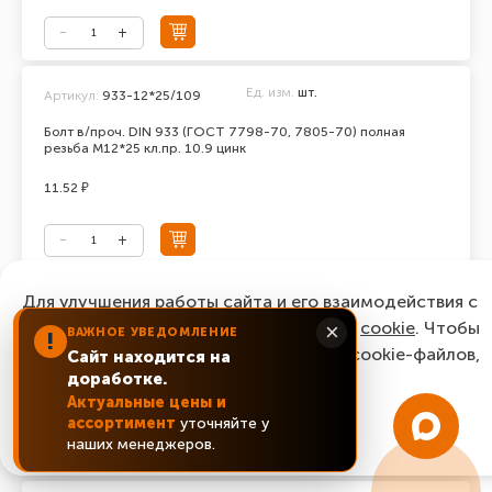
Ед. изм.
шт.
Артикул:
933-12*25/109
Болт в/проч. DIN 933 (ГОСТ 7798-70, 7805-70) полная
резьба М12*25 кл.пр. 10.9 цинк
11.52 ₽
Для улучшения работы сайта и его взаимодействия с
Ед. изм.
шт.
Артикул:
933-12*30/109
пользователями мы используем файлы
cookie
. Чтобы
×
ВАЖНОЕ УВЕДОМЛЕНИЕ
!
Болт в/проч. DIN 933 (ГОСТ 7798-70, 7805-70) полная
согласиться с нашим использованием cookie-файлов,
Сайт находится на
резьба М12*30 кл.пр. 10.9 цинк
доработке.
нажмите “Ок, понятно!”
11.12 ₽
Актуальные цены и
ассортимент
уточняйте у
ОК, понятно!
наших менеджеров.