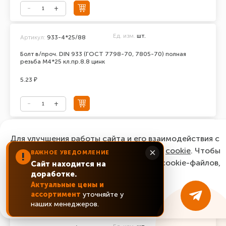
Ед. изм.
шт.
Артикул:
933-4*25/88
Болт в/проч. DIN 933 (ГОСТ 7798-70, 7805-70) полная
резьба М4*25 кл.пр.8.8 цинк
5.23 ₽
Ед. изм.
шт.
Артикул:
933-5*10/88
Для улучшения работы сайта и его взаимодействия с
пользователями мы используем файлы
Болт в/проч. DIN 933 (ГОСТ 7798-70, 7805-70) полная
cookie
. Чтобы
×
ВАЖНОЕ УВЕДОМЛЕНИЕ
!
резьба М5*10 кл.пр.8.8 цинк
согласиться с нашим использованием cookie-файлов,
Сайт находится на
доработке.
нажмите “Ок, понятно!”
1.27 ₽
Актуальные цены и
ассортимент
уточняйте у
ОК, понятно!
наших менеджеров.