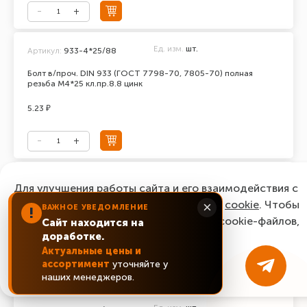
Ед. изм.
шт.
Артикул:
933-4*25/88
Болт в/проч. DIN 933 (ГОСТ 7798-70, 7805-70) полная
резьба М4*25 кл.пр.8.8 цинк
5.23 ₽
Ед. изм.
шт.
Артикул:
933-5*10/88
Для улучшения работы сайта и его взаимодействия с
пользователями мы используем файлы
Болт в/проч. DIN 933 (ГОСТ 7798-70, 7805-70) полная
cookie
. Чтобы
×
ВАЖНОЕ УВЕДОМЛЕНИЕ
!
резьба М5*10 кл.пр.8.8 цинк
согласиться с нашим использованием cookie-файлов,
Сайт находится на
доработке.
нажмите “Ок, понятно!”
1.27 ₽
Актуальные цены и
ассортимент
уточняйте у
ОК, понятно!
наших менеджеров.