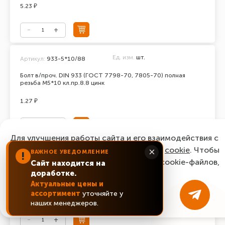
5.23 ₽
Ед. изм.
шт.
Артикул:
933-5*10/88
Болт в/проч. DIN 933 (ГОСТ 7798-70, 7805-70) полная
резьба М5*10 кл.пр.8.8 цинк
1.27 ₽
Для улучшения работы сайта и его взаимодействия с
пользователями мы используем файлы
cookie
. Чтобы
×
ВАЖНОЕ УВЕДОМЛЕНИЕ
Ед. изм.
шт.
Артикул:
933-5*12/88
!
согласиться с нашим использованием cookie-файлов,
Сайт находится на
Болт в/проч. DIN 933 (ГОСТ 7798-70, 7805-70) полная
доработке.
нажмите “Ок, понятно!”
резьба М5*12 кл.пр.8.8 цинк
Актуальные цены и
ассортимент
уточняйте у
1.12 ₽
ОК, понятно!
наших менеджеров.