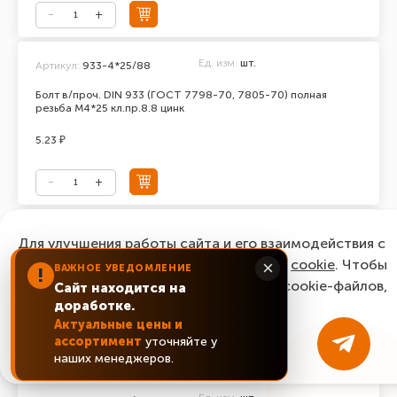
Ед. изм.
шт.
Артикул:
933-4*25/88
Болт в/проч. DIN 933 (ГОСТ 7798-70, 7805-70) полная
резьба М4*25 кл.пр.8.8 цинк
5.23 ₽
Ед. изм.
шт.
Артикул:
933-5*10/88
Для улучшения работы сайта и его взаимодействия с
пользователями мы используем файлы
Болт в/проч. DIN 933 (ГОСТ 7798-70, 7805-70) полная
cookie
. Чтобы
×
ВАЖНОЕ УВЕДОМЛЕНИЕ
!
резьба М5*10 кл.пр.8.8 цинк
согласиться с нашим использованием cookie-файлов,
Сайт находится на
доработке.
нажмите “Ок, понятно!”
1.27 ₽
Актуальные цены и
ассортимент
уточняйте у
ОК, понятно!
наших менеджеров.