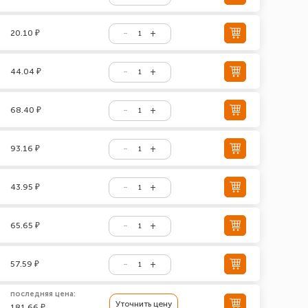
20.10 ₽
44.04 ₽
68.40 ₽
93.16 ₽
43.95 ₽
65.65 ₽
57.59 ₽
последняя цена:
Уточнить цену
181.66 ₽