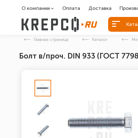
О компании
Оплата
Доставка
Произв
О компании
Болты Б
Ката
Вакансии
Болты д
Главная страница
Каталог
Ме
Контакты
Порошко
Болт в/проч. DIN 933 (ГОСТ 7798
Закладн