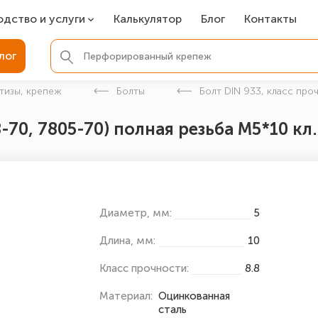
одство и услуги
Калькулятор
Блог
Контакты
СР
лог
ля фундамента
тизы, крепеж
Болты
Болт DIN 933, класс про
вая покраска
-70, 7805-70) полная резьба М5*10 кл
ые детали
Диаметр, мм:
5
Длина, мм:
10
Класс прочности:
8.8
Материал:
Оцинкованная
сталь