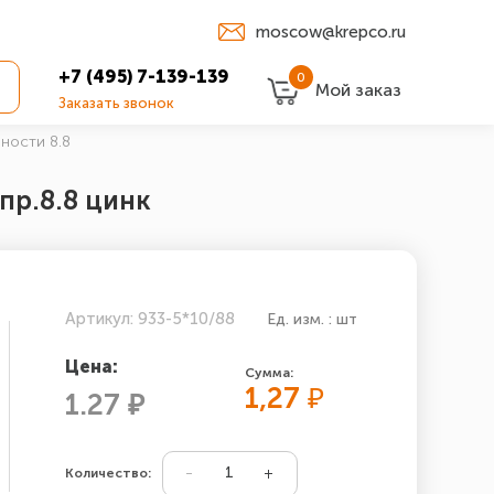
moscow@krepco.ru
+7 (495) 7-139-139
0
Мой заказ
Заказать звонок
чности 8.8
.пр.8.8 цинк
Артикул: 933-5*10/88
Ед. изм. : шт
Цена:
Сумма:
1,27
₽
1.27 ₽
Количество: