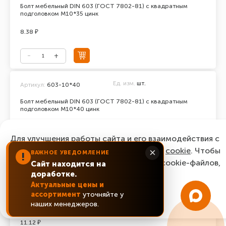
Болт мебельный DIN 603 (ГОСТ 7802-81) с квадратным
подголовком М10*35 цинк
8.38 ₽
Ед. изм.
шт.
Артикул:
603-10*40
Болт мебельный DIN 603 (ГОСТ 7802-81) с квадратным
подголовком М10*40 цинк
6.57 ₽
Для улучшения работы сайта и его взаимодействия с
пользователями мы используем файлы
cookie
. Чтобы
×
ВАЖНОЕ УВЕДОМЛЕНИЕ
!
согласиться с нашим использованием cookie-файлов,
Сайт находится на
доработке.
нажмите “Ок, понятно!”
Ед. изм.
шт.
Артикул:
603-10*50
Актуальные цены и
ассортимент
уточняйте у
Болт мебельный DIN 603 (ГОСТ 7802-81) с квадратным
ОК, понятно!
наших менеджеров.
подголовком М10*50 цинк
11.12 ₽