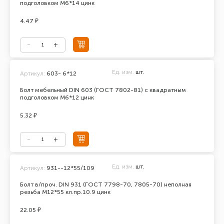
подголовком М6*14 цинк
4.47 ₽
Ед. изм.
шт.
Артикул:
603- 6*12
Болт мебельный DIN 603 (ГОСТ 7802-81) с квадратным
подголовком М6*12 цинк
5.32 ₽
Ед. изм.
шт.
Артикул:
931--12*55/109
Болт в/проч. DIN 931 (ГОСТ 7798-70, 7805-70) неполная
резьба М12*55 кл.пр.10.9 цинк
22.05 ₽