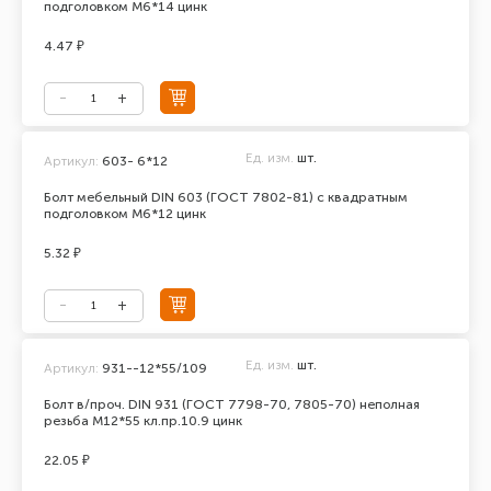
подголовком М6*14 цинк
4.47 ₽
Ед. изм.
шт.
Артикул:
603- 6*12
Болт мебельный DIN 603 (ГОСТ 7802-81) с квадратным
подголовком М6*12 цинк
5.32 ₽
Ед. изм.
шт.
Артикул:
931--12*55/109
Болт в/проч. DIN 931 (ГОСТ 7798-70, 7805-70) неполная
резьба М12*55 кл.пр.10.9 цинк
22.05 ₽