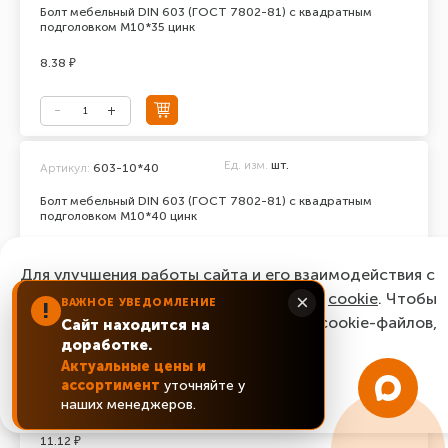
Болт мебельный DIN 603 (ГОСТ 7802-81) с квадратным
подголовком М10*35 цинк
8.38 ₽
Ед. изм.
шт.
Артикул:
603-10*40
Болт мебельный DIN 603 (ГОСТ 7802-81) с квадратным
подголовком М10*40 цинк
6.57 ₽
Для улучшения работы сайта и его взаимодействия с
пользователями мы используем файлы
cookie
. Чтобы
×
ВАЖНОЕ УВЕДОМЛЕНИЕ
!
согласиться с нашим использованием cookie-файлов,
Сайт находится на
доработке.
нажмите “Ок, понятно!”
Ед. изм.
шт.
Артикул:
603-10*50
Актуальные цены и
ассортимент
уточняйте у
Болт мебельный DIN 603 (ГОСТ 7802-81) с квадратным
ОК, понятно!
наших менеджеров.
подголовком М10*50 цинк
11.12 ₽