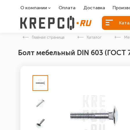
О компании
Оплата
Доставка
Произв
О компании
Болты Б
Ката
Вакансии
Болты д
Главная страница
Каталог
Ме
Контакты
Порошко
Болт мебельный DIN 603 (ГОСТ 
Закладн