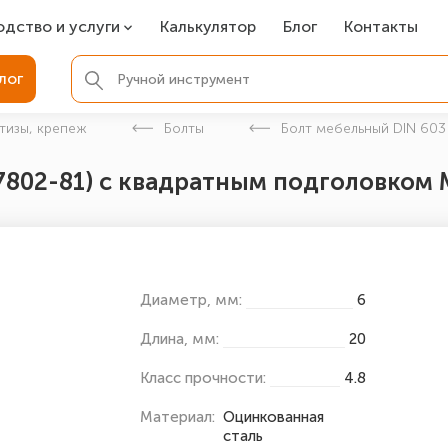
одство и услуги
Калькулятор
Блог
Контакты
СР
лог
ля фундамента
тизы, крепеж
Болты
Болт мебельный DIN 603
вая покраска
7802-81) с квадратным подголовком 
ые детали
Диаметр, мм:
6
Длина, мм:
20
Класс прочности:
4.8
Материал:
Оцинкованная
сталь