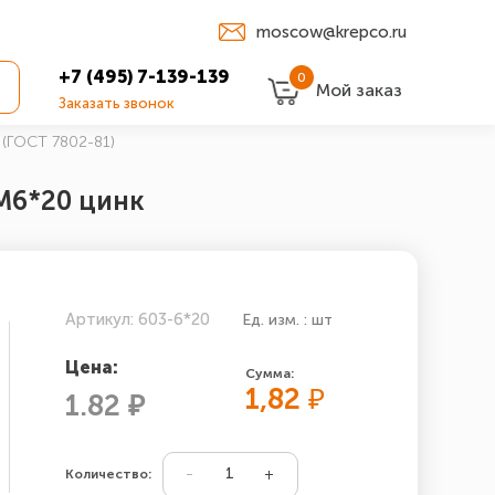
moscow@krepco.ru
+7 (495) 7-139-139
0
Мой заказ
Заказать звонок
 (ГОСТ 7802-81)
М6*20 цинк
Артикул: 603-6*20
Ед. изм. : шт
Цена:
Сумма:
1,82
₽
1.82 ₽
Количество: