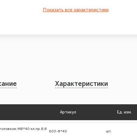
Показать все характеристики
сание
Характеристики
Артикул
Ед. изм.
головком М8*40 кл.пр.8,8
603-8*40
шт.