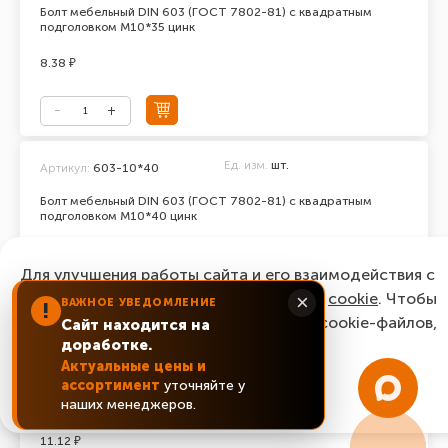
Болт мебельный DIN 603 (ГОСТ 7802-81) с квадратным
подголовком М10*35 цинк
8.38 ₽
Ед. изм.
шт.
Артикул:
603-10*40
Болт мебельный DIN 603 (ГОСТ 7802-81) с квадратным
подголовком М10*40 цинк
6.57 ₽
Для улучшения работы сайта и его взаимодействия с
пользователями мы используем файлы
cookie
. Чтобы
×
ВАЖНОЕ УВЕДОМЛЕНИЕ
!
согласиться с нашим использованием cookie-файлов,
Сайт находится на
доработке.
нажмите “Ок, понятно!”
Ед. изм.
шт.
Артикул:
603-10*50
Актуальные цены и
ассортимент
уточняйте у
Болт мебельный DIN 603 (ГОСТ 7802-81) с квадратным
ОК, понятно!
наших менеджеров.
подголовком М10*50 цинк
11.12 ₽