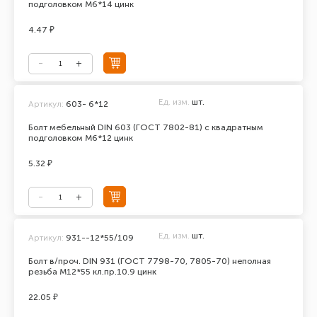
подголовком М6*14 цинк
4.47 ₽
Ед. изм.
шт.
Артикул:
603- 6*12
Болт мебельный DIN 603 (ГОСТ 7802-81) с квадратным
подголовком М6*12 цинк
5.32 ₽
Ед. изм.
шт.
Артикул:
931--12*55/109
Болт в/проч. DIN 931 (ГОСТ 7798-70, 7805-70) неполная
резьба М12*55 кл.пр.10.9 цинк
22.05 ₽