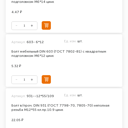
подголовком М6*14 цинк
4.47 ₽
Ед. изм.
шт.
Артикул:
603- 6*12
Болт мебельный DIN 603 (ГОСТ 7802-81) с квадратным
подголовком М6*12 цинк
5.32 ₽
Ед. изм.
шт.
Артикул:
931--12*55/109
Болт в/проч. DIN 931 (ГОСТ 7798-70, 7805-70) неполная
резьба М12*55 кл.пр.10.9 цинк
22.05 ₽