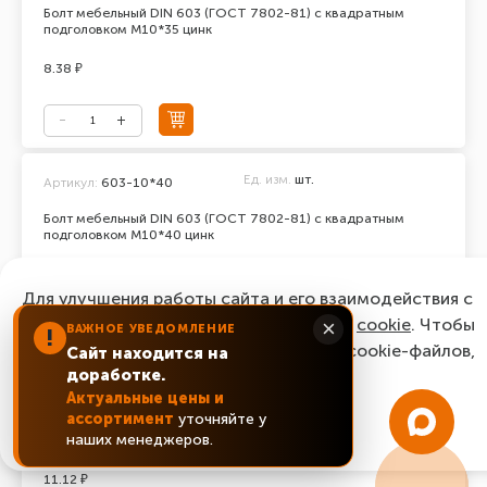
Болт мебельный DIN 603 (ГОСТ 7802-81) с квадратным
подголовком М10*35 цинк
8.38 ₽
Ед. изм.
шт.
Артикул:
603-10*40
Болт мебельный DIN 603 (ГОСТ 7802-81) с квадратным
подголовком М10*40 цинк
6.57 ₽
Для улучшения работы сайта и его взаимодействия с
пользователями мы используем файлы
cookie
. Чтобы
×
ВАЖНОЕ УВЕДОМЛЕНИЕ
!
согласиться с нашим использованием cookie-файлов,
Сайт находится на
доработке.
нажмите “Ок, понятно!”
Ед. изм.
шт.
Артикул:
603-10*50
Актуальные цены и
ассортимент
уточняйте у
Болт мебельный DIN 603 (ГОСТ 7802-81) с квадратным
ОК, понятно!
наших менеджеров.
подголовком М10*50 цинк
11.12 ₽