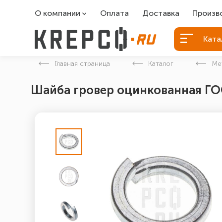
О компании
Оплата
Доставка
Произв
О компании
Болты Б
Ката
Вакансии
Болты д
Главная страница
Каталог
Ме
Контакты
Порошко
Шайба гровер оцинкованная ГОС
Закладн