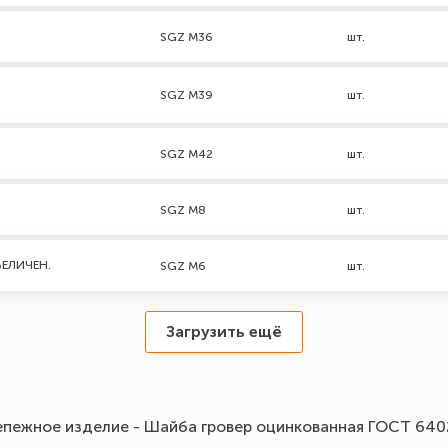
SGZ М36
шт.
SGZ М39
шт.
SGZ М42
шт.
SGZ M8
шт.
ВЕЛИЧЕН.
SGZ M6
шт.
Загрузить ещё
пежное изделие - Шайба гровер оцинкованная ГОСТ 6402-