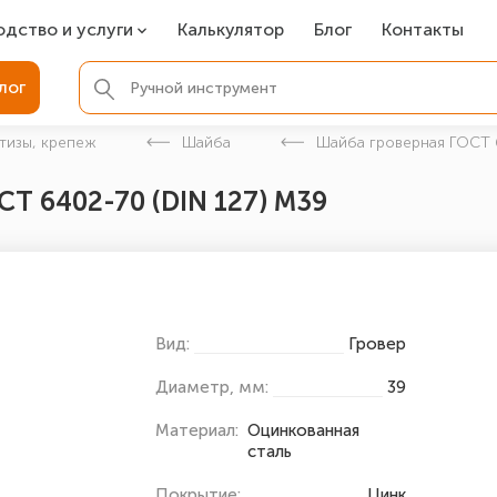
одство и услуги
Калькулятор
Блог
Контакты
СР
лог
ля фундамента
тизы, крепеж
Шайба
Шайба гроверная ГОСТ 6
вая покраска
Т 6402-70 (DIN 127) М39
ые детали
Вид:
Гровер
Диаметр, мм:
39
Материал:
Оцинкованная
сталь
Покрытие:
Цинк