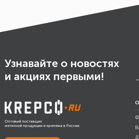
Узнавайте о новостях
и акциях первыми!
О
Ф
Оптовый поставщик
метизной продукции и крепежа в России
В
Д