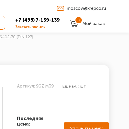
moscow@krepco.ru
+7 (495) 7-139-139
0
Мой заказ
Заказать звонок
402-70 (DIN 127)
Артикул: SGZ М39
Ед. изм. : шт
Последняя
цена:
Уточнить цену