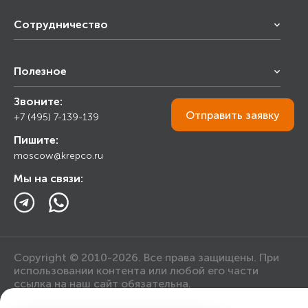
Сотрудничество
Франчайзинг
Полезное
Снабжение строительства
Строительным организациям
Звоните:
Калькулятор
Торговым организациям
Отправить
заявку
+7 (495) 7-139-139
Прайс лист
Пишите:
Ответы на вопросы
moscow@krepco.ru
Блог
Мы на связи:
Copyright © 2010-2026. Все права защищены. При
использовании контента или любой его части
ссылка на наш сайт обязательна.