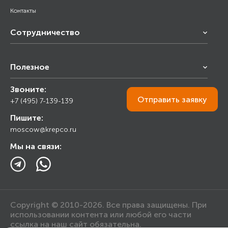
Контакты
Сотрудничество
Франчайзинг
Полезное
Снабжение строительства
Строительным организациям
Звоните:
Калькулятор
Торговым организациям
Отправить
заявку
+7 (495) 7-139-139
Прайс лист
Пишите:
Ответы на вопросы
moscow@krepco.ru
Блог
Мы на связи:
Copyright © 2010-2026. Все права защищены. При
использовании контента или любой его части
ссылка на наш сайт обязательна.