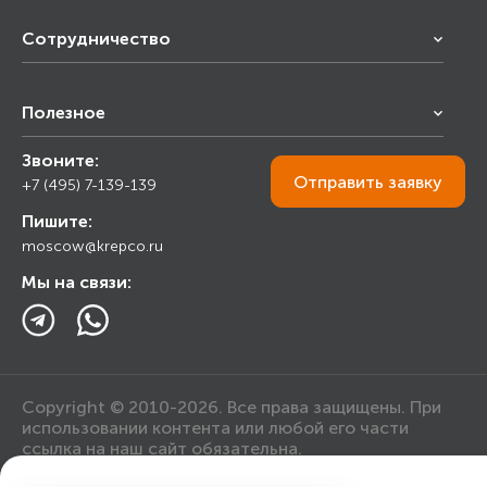
Сотрудничество
Франчайзинг
Полезное
Снабжение строительства
Строительным организациям
Звоните:
Калькулятор
Торговым организациям
Отправить
заявку
+7 (495) 7-139-139
Прайс лист
Пишите:
Ответы на вопросы
moscow@krepco.ru
Блог
Мы на связи:
Copyright © 2010-2026. Все права защищены. При
использовании контента или любой его части
ссылка на наш сайт обязательна.