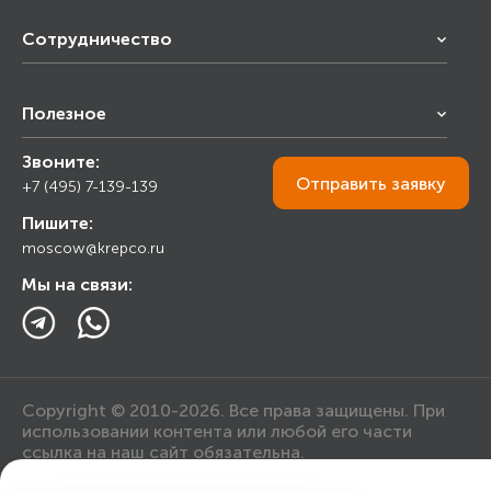
Сотрудничество
Франчайзинг
Полезное
Снабжение строительства
Строительным организациям
Звоните:
Калькулятор
Торговым организациям
Отправить
заявку
+7 (495) 7-139-139
Прайс лист
Пишите:
Ответы на вопросы
moscow@krepco.ru
Блог
Мы на связи:
Copyright © 2010-2026. Все права защищены. При
использовании контента или любой его части
ссылка на наш сайт обязательна.