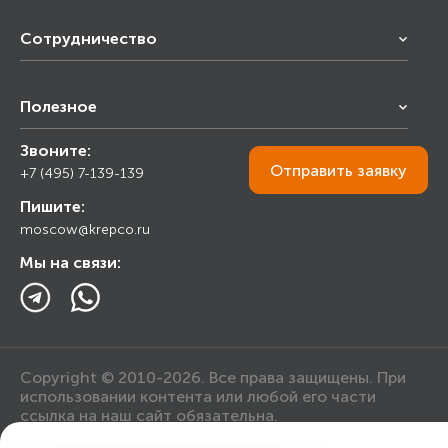
Сотрудничество
Франчайзинг
Полезное
Снабжение строительства
Строительным организациям
Звоните:
Калькулятор
Торговым организациям
Отправить
заявку
+7 (495) 7-139-139
Прайс лист
Пишите:
Ответы на вопросы
moscow@krepco.ru
Блог
Мы на связи:
Copyright © 2010-2026. Все права защищены. При
использовании контента или любой его части
ссылка на наш сайт обязательна.