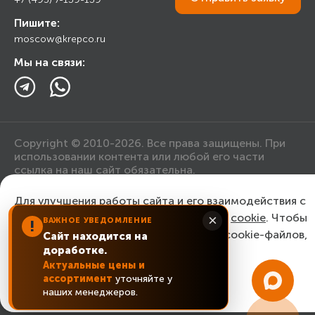
Прайс лист
Пишите:
Ответы на вопросы
moscow@krepco.ru
Блог
Мы на связи:
Copyright © 2010-2026. Все права защищены. При
использовании контента или любой его части
ссылка на наш сайт обязательна.
Для улучшения работы сайта и его взаимодействия с
Политика конфиденциальности
пользователями мы используем файлы
cookie
. Чтобы
×
ВАЖНОЕ УВЕДОМЛЕНИЕ
!
согласиться с нашим использованием cookie-файлов,
Сайт находится на
Согласие на обработку персональных данных
доработке.
нажмите “Ок, понятно!”
Актуальные цены и
ассортимент
уточняйте у
ОК, понятно!
наших менеджеров.