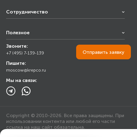
Сотрудничество
Франчайзинг
Полезное
Снабжение строительства
Строительным организациям
Звоните:
Калькулятор
Торговым организациям
Отправить
заявку
+7 (495) 7-139-139
Прайс лист
Пишите:
Ответы на вопросы
moscow@krepco.ru
Блог
Мы на связи:
Copyright © 2010-2026. Все права защищены. При
использовании контента или любой его части
ссылка на наш сайт обязательна.