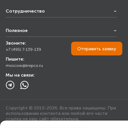
Сотрудничество
Франчайзинг
Полезное
Снабжение строительства
Строительным организациям
Звоните:
Калькулятор
Торговым организациям
Отправить
заявку
+7 (495) 7-139-139
Прайс лист
Пишите:
Ответы на вопросы
moscow@krepco.ru
Блог
Мы на связи:
Copyright © 2010-2026. Все права защищены. При
использовании контента или любой его части
ссылка на наш сайт обязательна.