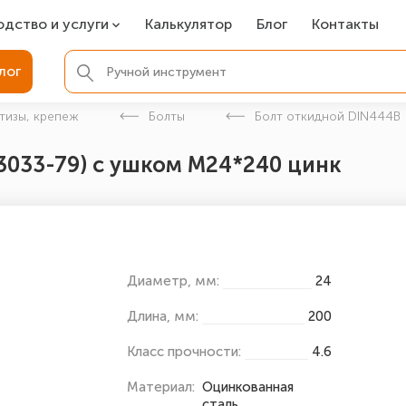
одство и услуги
Калькулятор
Блог
Контакты
СР
лог
ля фундамента
тизы, крепеж
Болты
Болт откидной DIN444B
вая покраска
3033-79) с ушком М24*240 цинк
ые детали
Диаметр, мм:
24
Длина, мм:
200
Класс прочности:
4.6
Материал:
Оцинкованная
сталь