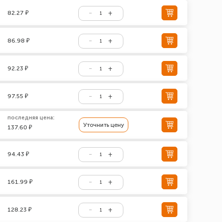
82.27 ₽
86.98 ₽
92.23 ₽
97.55 ₽
последняя цена:
Уточнить цену
137.60 ₽
94.43 ₽
161.99 ₽
128.23 ₽