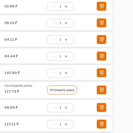
50.88 ₽
58.24 ₽
64.11 ₽
84.44 ₽
140.89 ₽
последняя цена:
Уточнить цену
127.79 ₽
68.89 ₽
113.51 ₽