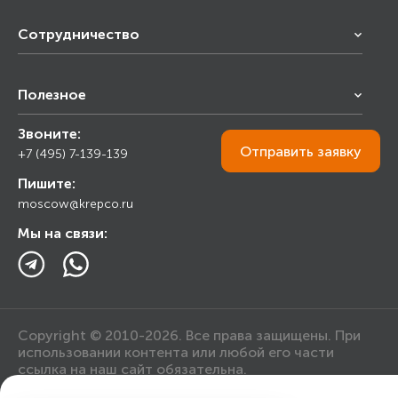
Сотрудничество
Франчайзинг
Полезное
Снабжение строительства
Строительным организациям
Звоните:
Калькулятор
Торговым организациям
Отправить
заявку
+7 (495) 7-139-139
Прайс лист
Пишите:
Ответы на вопросы
moscow@krepco.ru
Блог
Мы на связи:
Copyright © 2010-2026. Все права защищены. При
использовании контента или любой его части
ссылка на наш сайт обязательна.