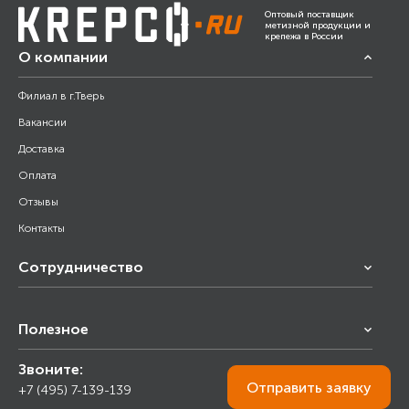
Оптовый поставщик
метизной продукции и
крепежа в России
О компании
Филиал в г.Тверь
Вакансии
Доставка
Оплата
Отзывы
Контакты
Сотрудничество
Франчайзинг
Полезное
Снабжение строительства
Строительным организациям
Звоните:
Калькулятор
Торговым организациям
Отправить
заявку
+7 (495) 7-139-139
Прайс лист