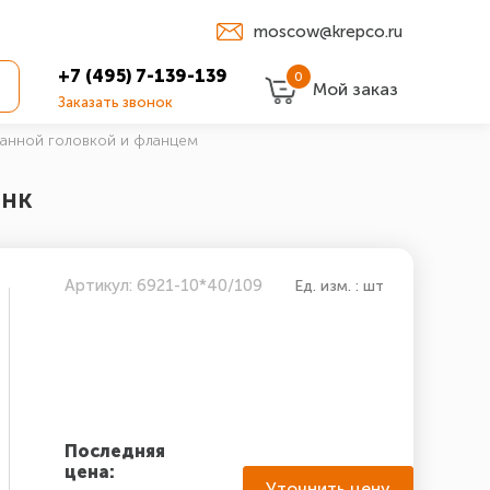
moscow@krepco.ru
+7 (495) 7-139-139
0
Мой заказ
Заказать звонок
ранной головкой и фланцем
инк
Артикул: 6921-10*40/109
Ед. изм. : шт
Последняя
цена:
Уточнить цену