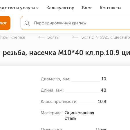
одство и услуги
Калькулятор
Блог
Контакты
СР
лог
ля фундамента
тизы, крепеж
Болты
Болт DIN 6921 с шестиг
вая покраска
 резьба, насечка М10*40 кл.пр.10.9 ц
ые детали
Диаметр, мм:
10
Длина, мм:
40
Класс прочности:
10.9
Материал:
Оцинкованная
сталь
Покрытие:
Цинк