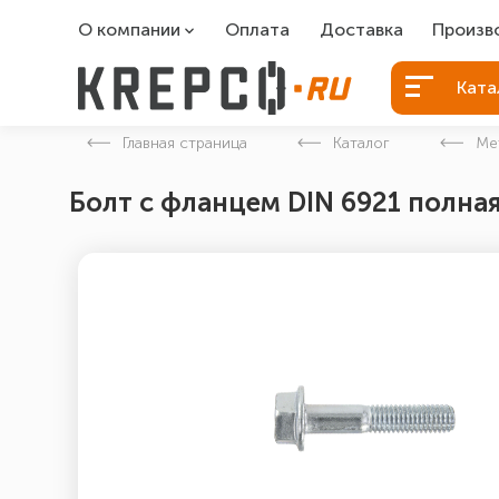
О компании
Оплата
Доставка
Произв
О компании
Болты Б
Ката
Вакансии
Болты д
Главная страница
Каталог
Ме
Контакты
Порошко
Болт с фланцем DIN 6921 полная
Закладн