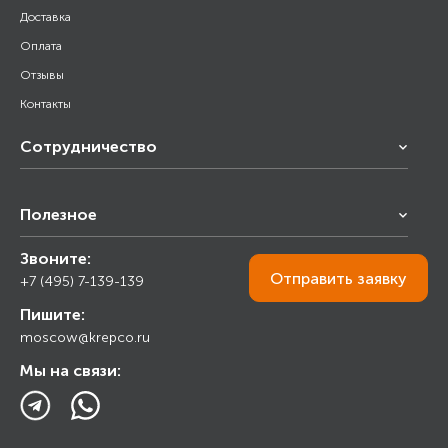
Доставка
Оплата
Отзывы
Контакты
Сотрудничество
Франчайзинг
Полезное
Снабжение строительства
Строительным организациям
Звоните:
Калькулятор
Торговым организациям
Отправить
заявку
+7 (495) 7-139-139
Прайс лист
Пишите:
Ответы на вопросы
moscow@krepco.ru
Блог
Мы на связи: