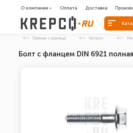
О компании
Оплата
Доставка
Произв
О компании
Болты Б
Ката
Вакансии
Болты д
Главная страница
Каталог
Ме
Контакты
Порошко
Болт с фланцем DIN 6921 полная
Закладн