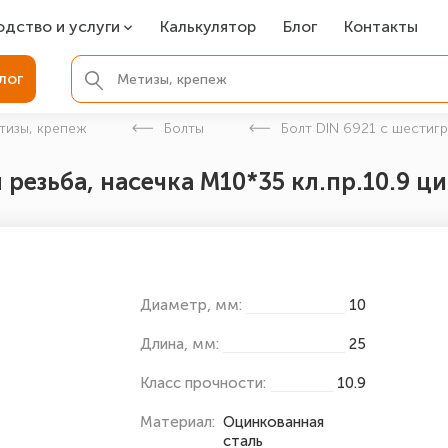
одство и услуги
Калькулятор
Блог
Контакты
СР
лог
ля фундамента
тизы, крепеж
Болты
Болт DIN 6921 с шестиг
вая покраска
 резьба, насечка М10*35 кл.пр.10.9 ц
ые детали
Диаметр, мм:
10
Длина, мм:
25
Класс прочности:
10.9
Материал:
Оцинкованная
сталь