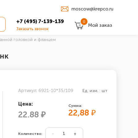
moscow@krepco.ru
+7 (495) 7-139-139
0
Мой заказ
Заказать звонок
ранной головкой и фланцем
инк
Артикул: 6921-10*35/109
Ед. изм. : шт
Цена:
Сумма:
22,88
₽
22.88 ₽
Количество: