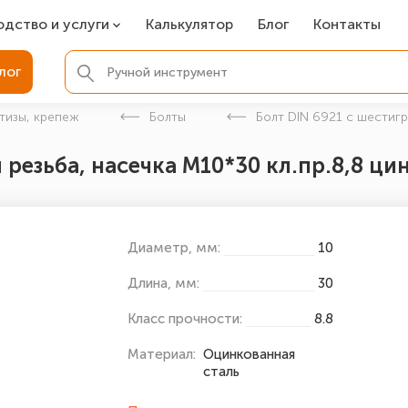
одство и услуги
Калькулятор
Блог
Контакты
СР
лог
ля фундамента
тизы, крепеж
Болты
Болт DIN 6921 с шестиг
вая покраска
 резьба, насечка М10*30 кл.пр.8,8 ци
ые детали
Диаметр, мм:
10
Длина, мм:
30
Класс прочности:
8.8
Материал:
Оцинкованная
сталь