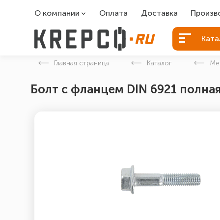
О компании
Оплата
Доставка
Произв
О компании
Болты Б
Ката
Вакансии
Болты д
Главная страница
Каталог
Ме
Контакты
Порошко
Болт с фланцем DIN 6921 полная
Закладн