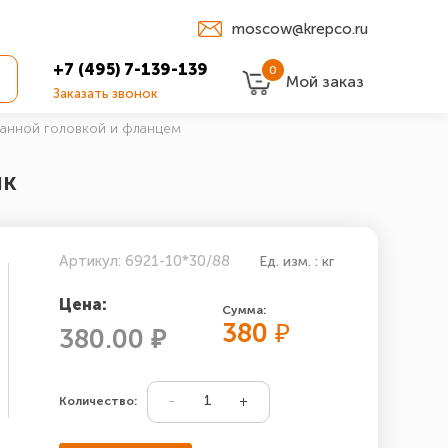
moscow@krepco.ru
+7 (495) 7-139-139
0
Мой заказ
Заказать звонок
ранной головкой и фланцем
нк
Артикул: 6921-10*30/88
Ед. изм. : кг
Цена:
Сумма:
380
₽
380.00 ₽
Количество: