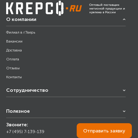
Оптовый поставщик
метизной продукции и
крепежа в России
О компании
Филиал в г.Тверь
Вакансии
Доставка
Оплата
Отзывы
Контакты
Сотрудничество
Франчайзинг
Полезное
Снабжение строительства
Строительным организациям
Звоните:
Калькулятор
Торговым организациям
Отправить
заявку
+7 (495) 7-139-139
Прайс лист