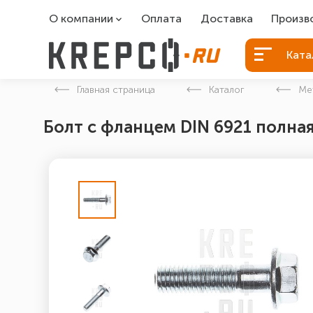
О компании
Оплата
Доставка
Произв
О компании
Болты Б
Ката
Вакансии
Болты д
Главная страница
Каталог
Ме
Контакты
Порошко
Болт с фланцем DIN 6921 полная
Закладн