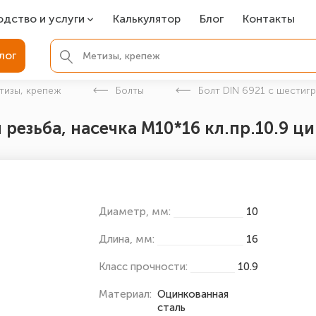
одство и услуги
Калькулятор
Блог
Контакты
СР
лог
ля фундамента
тизы, крепеж
Болты
Болт DIN 6921 с шестиг
вая покраска
 резьба, насечка М10*16 кл.пр.10.9 ц
ые детали
Диаметр, мм:
10
Длина, мм:
16
Класс прочности:
10.9
Материал:
Оцинкованная
сталь