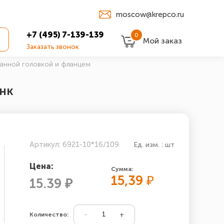
moscow@krepco.ru
+7 (495) 7-139-139
0
Мой заказ
Заказать звонок
ранной головкой и фланцем
инк
Артикул: 6921-10*16/109
Ед. изм. : шт
Цена:
Сумма:
15,39
₽
15.39 ₽
Количество: