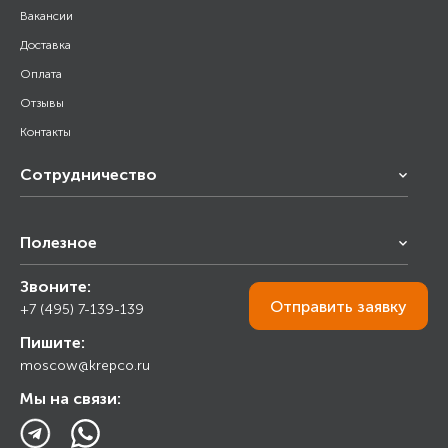
Вакансии
Доставка
Оплата
Отзывы
Контакты
Сотрудничество
Франчайзинг
Полезное
Снабжение строительства
Строительным организациям
Звоните:
Калькулятор
Торговым организациям
Отправить
заявку
+7 (495) 7-139-139
Прайс лист
Пишите:
Ответы на вопросы
moscow@krepco.ru
Блог
Мы на связи: