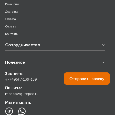
Вакансии
Доставка
Оплата
Отзывы
Контакты
Сотрудничество
Франчайзинг
Полезное
Снабжение строительства
Строительным организациям
Звоните:
Калькулятор
Торговым организациям
Отправить
заявку
+7 (495) 7-139-139
Прайс лист
Пишите:
Ответы на вопросы
moscow@krepco.ru
Блог
Мы на связи: