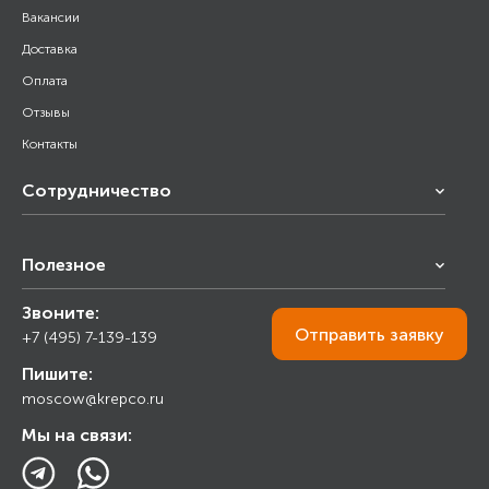
Вакансии
Доставка
Оплата
Отзывы
Контакты
Сотрудничество
Франчайзинг
Полезное
Снабжение строительства
Строительным организациям
Звоните:
Калькулятор
Торговым организациям
Отправить
заявку
+7 (495) 7-139-139
Прайс лист
Пишите:
Ответы на вопросы
moscow@krepco.ru
Блог
Мы на связи: