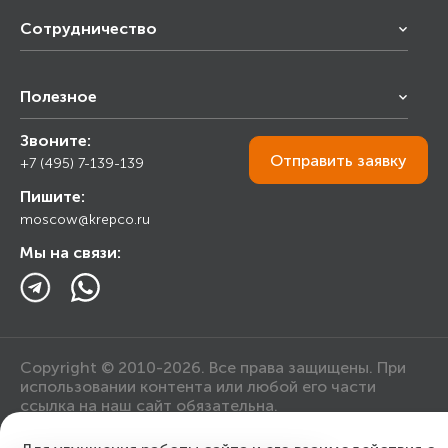
Сотрудничество
Франчайзинг
Полезное
Снабжение строительства
Строительным организациям
Звоните:
Калькулятор
Торговым организациям
Отправить
заявку
+7 (495) 7-139-139
Прайс лист
Пишите:
Ответы на вопросы
moscow@krepco.ru
Блог
Мы на связи:
Copyright © 2010-2026. Все права защищены. При
использовании контента или любой его части
ссылка на наш сайт обязательна.