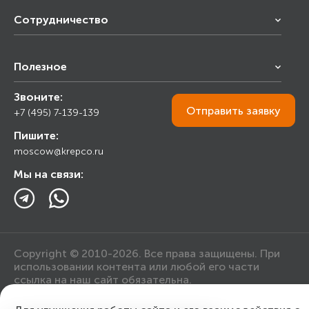
Сотрудничество
Франчайзинг
Полезное
Снабжение строительства
Строительным организациям
Звоните:
Калькулятор
Торговым организациям
Отправить
заявку
+7 (495) 7-139-139
Прайс лист
Пишите:
Ответы на вопросы
moscow@krepco.ru
Блог
Мы на связи:
Copyright © 2010-2026. Все права защищены. При
использовании контента или любой его части
ссылка на наш сайт обязательна.